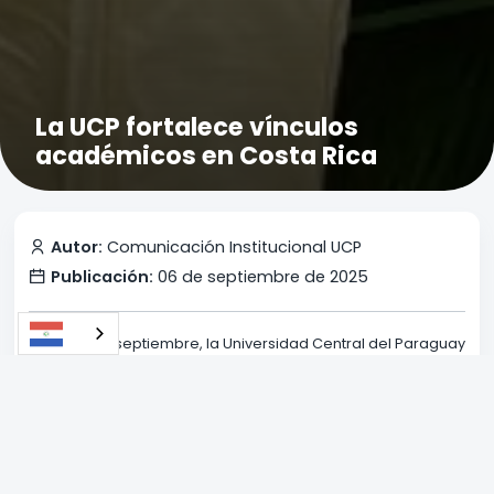
La UCP fortalece vínculos
académicos en Costa Rica
Autor:
Comunicación Institucional UCP
Publicación:
06 de septiembre de 2025
Del 1 al 5 de septiembre, la Universidad Central del Paraguay
(UCP) participó del Costa Rica Trade & Investment Summit
2025, un evento multisectorial internacional organizado por
la Promotora del Comercio Exterior de Costa Rica
(PROCOMER). Esta participación permitió a la UCP avanzar
en el fortalecimiento de sus vínculos académicos con el
país.