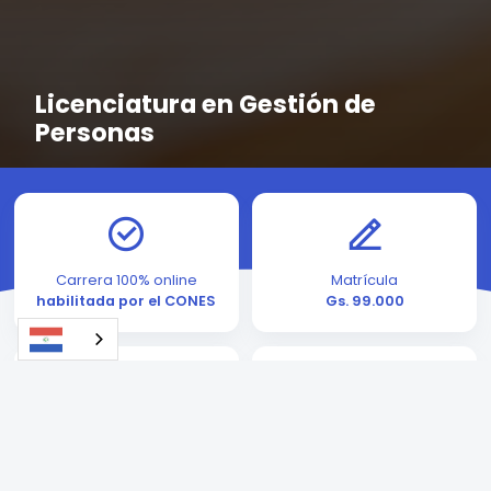
Licenciatura en Gestión de
Personas
Carrera 100% online
Matrícula
habilitada por el CONES
Gs. 99.000
Cuotas desde
Inscripción
Gs. 399.000
rápida y sencilla